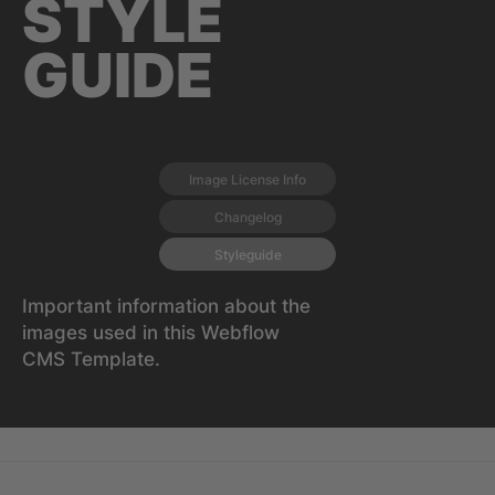
STYLE
GUIDE
Image License Info
Changelog
Styleguide
Important information about the
images used in this Webflow
CMS Template.