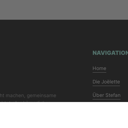
NAVIGATIO
Home
Die Joëlette
Über Stefan
cht machen, gemeinsame
tet aller körperlicher
Erlebnisse
ereichernd und wertvoll
Kontakt
igten sind.