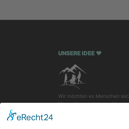
UNSERE IDEE ♥
Wir möchten es Menschen lei
Momente zu erleben. - Ungeach
Einschränkungen.
Und wir möchten zeigen, wie b
solche Momente für alle Beteil