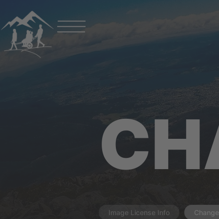
CH
Image License Info
Change