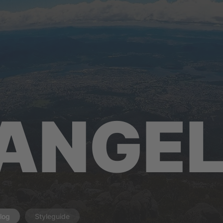
ANGE
log
Styleguide