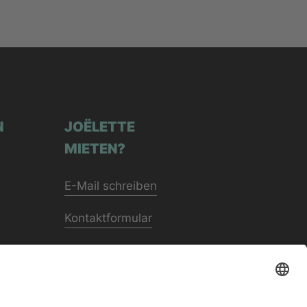
N
JOËLETTE
MIETEN?
E-Mail schreiben
Kontaktformular
Downloads
FAQ