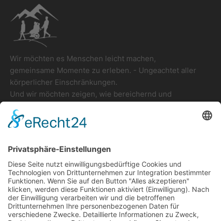
Wir möchten es Menschen leicht machen,
gemeinsame Momente zu erleben. - Ungeachtet aller
körperlicher Einschränkungen.
Und wir möchten zeigen, wie bereichernd und
wertvoll solche Momente für alle Beteiligten sind.
NAVIGATION
JOËLETTE MIETEN?
Home
E-Mail schreiben
Die Joëlette
Kontaktformular
Über Stefan
Downloads