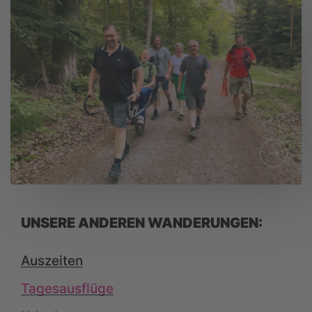
TAGESAUSFLUG
KLEINER AUSFLUG IM
ALLGÄU
UNSERE ANDEREN WANDERUNGEN:
Auszeiten
TAGESAUSFLUG
SCHWARZWALD-
Tagesausflüge
HIGHLIGHT: