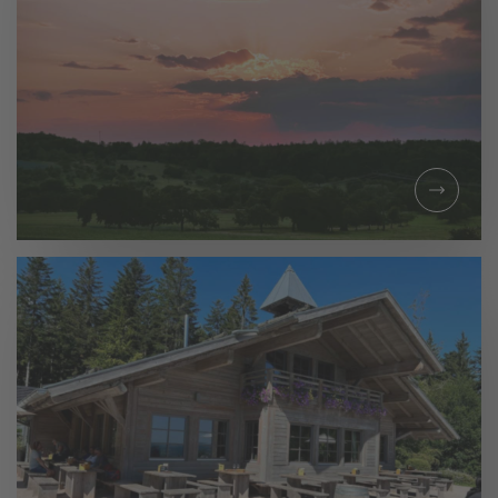
TAGESAUSFLUG
GEMEINSAM
UNTERWEGS IN
KELTERN